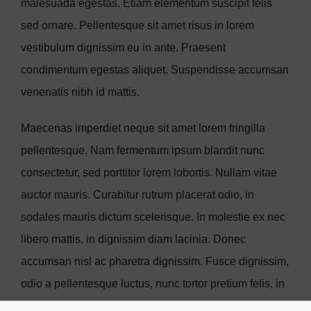
malesuada egestas. Etiam elementum suscipit felis
sed ornare. Pellentesque sit amet risus in lorem
vestibulum dignissim eu in ante. Praesent
condimentum egestas aliquet. Suspendisse accumsan
venenatis nibh id mattis.
Maecenas imperdiet neque sit amet lorem fringilla
pellentesque. Nam fermentum ipsum blandit nunc
consectetur, sed porttitor lorem lobortis. Nullam vitae
auctor mauris. Curabitur rutrum placerat odio, in
sodales mauris dictum scelerisque. In molestie ex nec
libero mattis, in dignissim diam lacinia. Donec
accumsan nisl ac pharetra dignissim. Fusce dignissim,
odio a pellentesque luctus, nunc tortor pretium felis, in
egestas magna orci quis dui. Mauris et dignissim