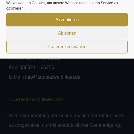
Wir verwenden Cookies, um unsere Website und unseren Service zu
optimieren.
Naturcamp zu den zwei Birken
Akzeptieren
Ablehnen
Kranichblick 11; 18442 Duvendiek
Präferenzen wählen
Telefon:
038321 – 60128
Handy:
0177 – 6841222
Fax:
038321 – 66256
E-Mail:
info@zudenzweibirken.de
ALLE RECHTE VORBEHALTEN
Weiterverarbeitung der Seiteninhalte oder Bilder, auch
auszugsweise, nur mit ausdrücklicher Genehmigung.